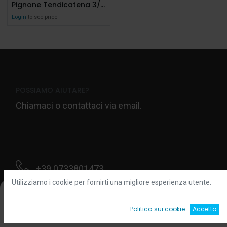
Pignone Tendicatena 3/8x7/32 Z21
Login
to see price
POSSIAMO AIUTARE?
Chiamaci o contattaci via email.
+39 0733801473
Utilizziamo i cookie per fornirti una migliore esperienza utente.
Filters
Default
Contattaci
0
Politica sui cookie
Accetto
Home
Ricerca
Wishlist
Account