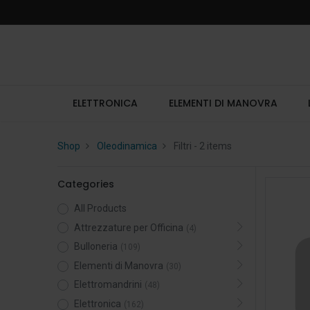
ELETTRONICA
ELEMENTI DI MANOVRA
Shop
Oleodinamica
Filtri
- 2 items
Categories
All Products
Attrezzature per Officina
(4)
Bulloneria
(109)
Elementi di Manovra
(30)
Elettromandrini
(48)
Elettronica
(162)