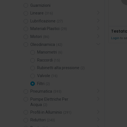
Guarnizioni
Lineare
(316)
Lubrificazione
(27)
Materiali Plastici
(29)
Testata
Motori
(86)
Login
to se
Oleodinamica
(42)
Manometri
(6)
Raccordi
(15)
Rubinetti alta pressione
(2)
Valvole
(16)
Filtri
(2)
Pneumatica
(593)
Pompe Elettriche Per
Acqua
(2)
Profili in Alluminio
(291)
Riduttori
(243)