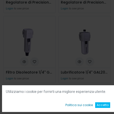
Regolatore di Precisione 1/4" 0-4 Bar GPR300-08-M-G
Regolatore di Precisione 1/4" 0-8 Bar GPR300-08-H-G
Login
to see price
Login
to see price
Filtro Disoleatore 1/4" GPF20008DG
Lubrificatore 1/4" GAL20008G
Login
to see price
Login
to see price
Utilizziamo i cookie per fornirti una migliore esperienza utente.
Filters
Default
0
Politica sui cookie
Accetto
Home
Ricerca
Wishlist
Account