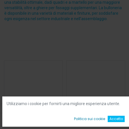
una stabilità ottimale, dadi quadri e a martello per una maggiore
versatilità, oltre a ghiere per fissaggi supplementari. La bulloneria
è disponibile in una varietà di materiali e finiture, per soddisfare
ogni esigenza nel settore industriale e nell'assemblaggio.
Utilizziamo i cookie per fornirti una migliore esperienza utente.
Filters
Default
0
Politica sui cookie
Accetto
Home
Ricerca
Wishlist
Account