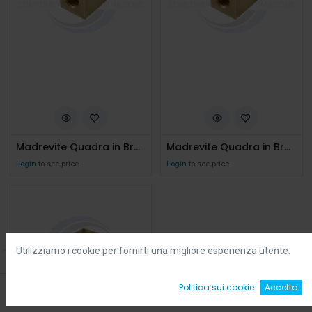
Madrevite Quadra in Bronzo D.20 P4 Dx Preforata
Madrevite Quadra in Bronzo D.16 P4 Dx Preforata
Login
to see price
Login
to see price
Utilizziamo i cookie per fornirti una migliore esperienza utente.
Filters
Default
0
Politica sui cookie
Accetto
Home
Ricerca
Wishlist
Account