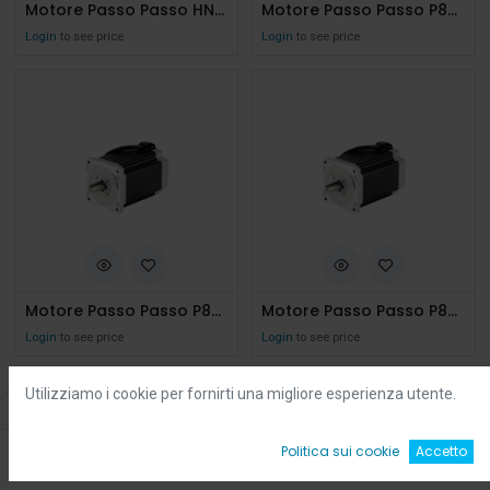
Motore Passo Passo HN200 3438 0600
Motore Passo Passo P85-2H-2-A-600-4
Login
to see price
Login
to see price
Motore Passo Passo P85-2H-2-B-600-4 Albero Bisporgente
Motore Passo Passo P85-2H-3-A-600-4
Login
to see price
Login
to see price
Utilizziamo i cookie per fornirti una migliore esperienza utente.
Filters
Default
0
Politica sui cookie
Accetto
Home
Ricerca
Wishlist
Account