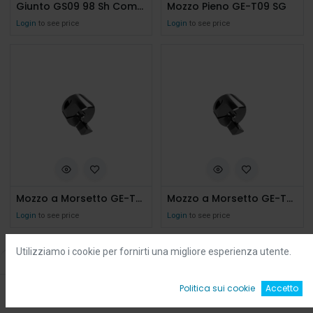
Giunto GS09 98 Sh Completo Senza Fori
Mozzo Pieno GE-T09 SG
Login
to see price
Login
to see price
Mozzo a Morsetto GE-T09 SG d.5
Mozzo a Morsetto GE-T09 SG d.6,35
Login
to see price
Login
to see price
Utilizziamo i cookie per fornirti una migliore esperienza utente.
Filters
Default
0
Politica sui cookie
Accetto
Home
Ricerca
Wishlist
Account