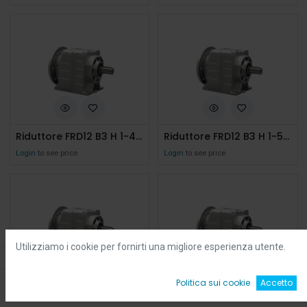
Riduttore FRD12 B3 H 1-48 71/B5 AU25 Ghisa
Riduttore FRD12 B3 H 1-54,81 71/B5 AU25 Ghisa
Login
to see price
Login
to see price
Utilizziamo i cookie per fornirti una migliore esperienza utente.
Filters
Default
0
Politica sui cookie
Accetto
Riduttore FRD12 B3 H 1-61,67 71/B5 AU25 Ghisa
Riduttore FRD12 B3 H 1-13 80/B5 AU25
Home
Ricerca
Wishlist
Account