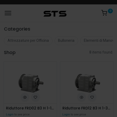
0
Categories
Attrezzature per Officina
Bulloneria
Elementi di Manovr
Shop
8 items found.
Riduttore FRD02 B3 H 1-16 71/B5 AU20
Riduttore FRD12 B3 H 1-32 71/B5 AU25 Ghisa
Login
to see price
Login
to see price