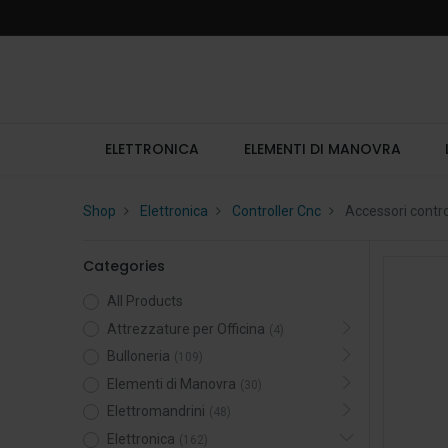
ELETTRONICA
ELEMENTI DI MANOVRA
Shop
Elettronica
Controller Cnc
Accessori control
Categories
All Products
Attrezzature per Officina
(4)
Bulloneria
(109)
Elementi di Manovra
(30)
Elettromandrini
(48)
Elettronica
(162)