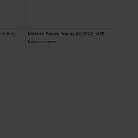
Motore Passo Passo P42-2H-1-A-040-4
Motore Passo Passo 42J1848-425
Login
to see price