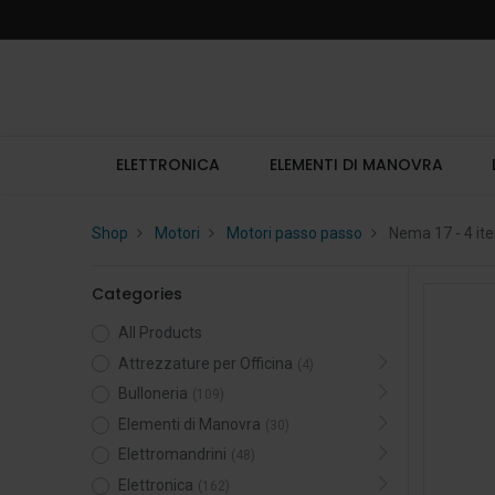
ELETTRONICA
ELEMENTI DI MANOVRA
Shop
Motori
Motori passo passo
Nema 17
- 4 it
Categories
All Products
Attrezzature per Officina
(4)
Bulloneria
(109)
Elementi di Manovra
(30)
Elettromandrini
(48)
Elettronica
(162)