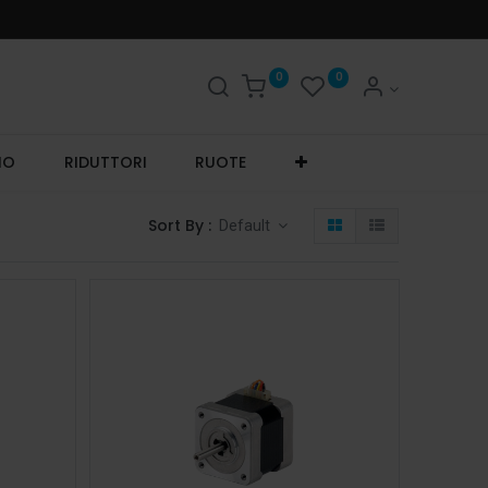
0
0
IO
RIDUTTORI
RUOTE
Sort By :
Default