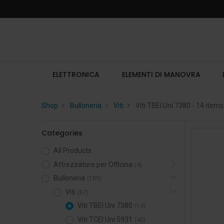
ELETTRONICA
ELEMENTI DI MANOVRA
Shop
Bulloneria
Viti
Viti TBEI Uni 7380
- 14 items
Categories
All Products
Attrezzature per Officina
(4)
Bulloneria
(109)
Viti
(67)
Viti TBEI Uni 7380
(14)
Viti TCEI Uni 5931
(40)