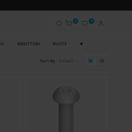
0
0
IO
RIDUTTORI
RUOTE
Sort By :
Default