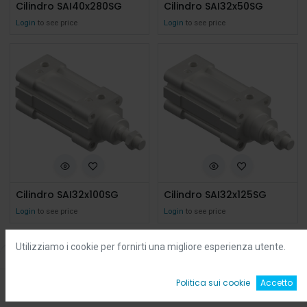
Cilindro SAI40x280SG
Cilindro SAI32x50SG
Login
to see price
Login
to see price
Cilindro SAI32x100SG
Cilindro SAI32x125SG
Login
to see price
Login
to see price
Utilizziamo i cookie per fornirti una migliore esperienza utente.
Filters
Default
0
Politica sui cookie
Accetto
Home
Ricerca
Wishlist
Account