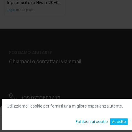
Ingrassatore Hiwin 20-000290 m6x0,75 Curvo
Login
to see price
POSSIAMO AIUTARE?
Chiamaci o contattaci via email.
+39 0733801473
Utilizziamo i cookie per fornirti una migliore esperienza utente.
Filters
Default
Contattaci
0
Politica sui cookie
Accetto
Home
Ricerca
Wishlist
Account