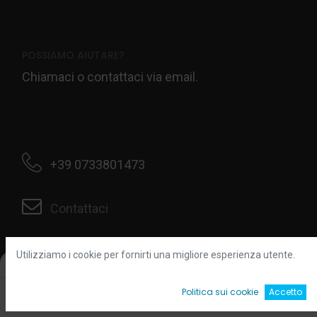
POSSIAMO AIUTARE?
Chiamaci o contattaci via email.
+39 0733801473
Contattaci
Utilizziamo i cookie per fornirti una migliore esperienza utente.
Filters
Default
CATEGORIE
0
Politica sui cookie
Accetto
Home
Ricerca
Wishlist
Account
Bulloneria