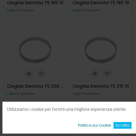
Cinghia Dentata T5 165 10
Cinghia Dentata T5 185 10
Login
to see price
Login
to see price
Cinghia Dentata T5 200 10
Cinghia Dentata T5 215 10
Login
to see price
Login
to see price
Utilizziamo i cookie per fornirti una migliore esperienza utente.
Filters
Default
0
Politica sui cookie
Accetto
Home
Ricerca
Wishlist
Account