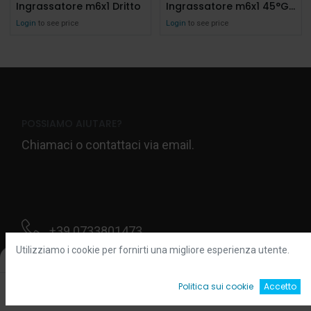
Ingrassatore m6x1 Dritto
Ingrassatore m6x1 45°G. Esag. 11mm
Login
to see price
Login
to see price
POSSIAMO AIUTARE?
Chiamaci o contattaci via email.
+39 0733801473
Utilizziamo i cookie per fornirti una migliore esperienza utente.
Filters
Default
Contattaci
0
Politica sui cookie
Accetto
Home
Ricerca
Wishlist
Account