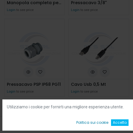
Manopola completa per Potenziometro D.22
Pressacavo 3/8"
Login
to see price
Login
to see price
Pressacavo PSP IP68 PG11
Cavo Usb 0,5 Mt
Login
to see price
Login
to see price
Utilizziamo i cookie per fornirti una migliore esperienza utente.
Filters
Default
0
Politica sui cookie
Accetto
Home
Ricerca
Wishlist
Account