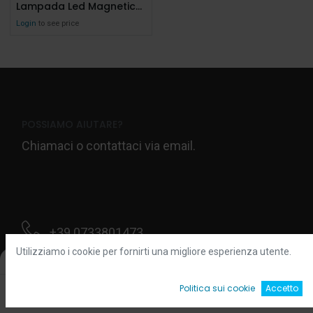
Lampada Led Magnetica DS66M
Login
to see price
POSSIAMO AIUTARE?
Chiamaci o contattaci via email.
+39 0733801473
Utilizziamo i cookie per fornirti una migliore esperienza utente.
Filters
Default
Contattaci
0
Politica sui cookie
Accetto
Home
Ricerca
Wishlist
Account