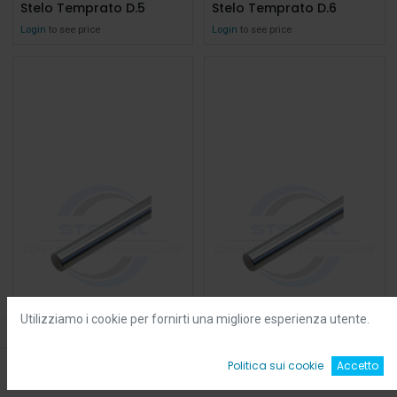
Stelo Temprato D.5
Stelo Temprato D.6
Login
to see price
Login
to see price
Utilizziamo i cookie per fornirti una migliore esperienza utente.
Filters
Default
0
Politica sui cookie
Accetto
Home
Ricerca
Wishlist
Account