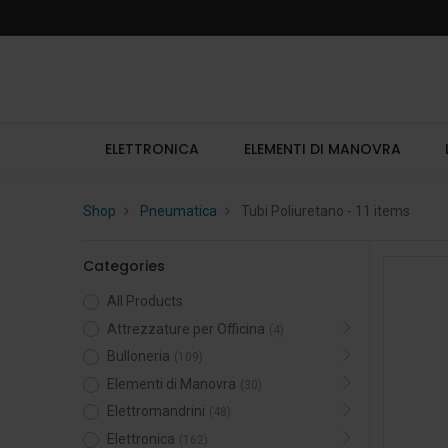
ELETTRONICA
ELEMENTI DI MANOVRA
Shop
Pneumatica
Tubi Poliuretano
- 11 items
Categories
All Products
Attrezzature per Officina
(4)
Bulloneria
(109)
Elementi di Manovra
(30)
Elettromandrini
(48)
Elettronica
(162)