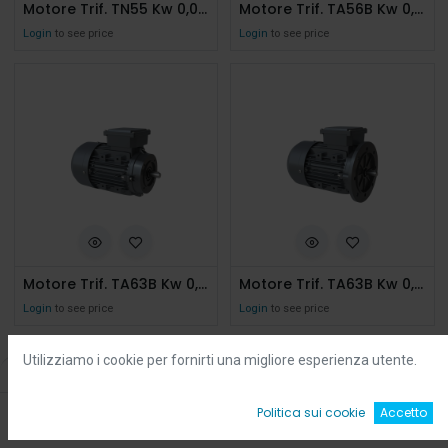
Motore Trif. TN55 Kw 0,06 4 Poli 56/B14
Motore Trif. TA56B Kw 0,09 4 Poli 56/B14
Login
to see price
Login
to see price
Motore Trif. TA63B Kw 0,18 4 Poli 63/B14
Motore Trif. TA63B Kw 0,18 4 Poli 63/B5 IE2
Login
to see price
Login
to see price
Utilizziamo i cookie per fornirti una migliore esperienza utente.
Filters
Default
0
Politica sui cookie
Accetto
Home
Ricerca
Wishlist
Account