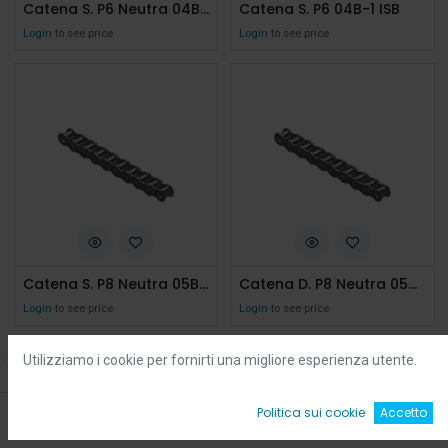
Catena S. P6 Neutra 04B-1
Catena S. P6 04B-1 ISB
Login
to see price
Login
to see price
Catena S. P8 Neutra 05B-1
Catena D. P8 Neutra 05B-2
Login
to see price
Login
to see price
Utilizziamo i cookie per fornirti una migliore esperienza utente.
Filters
Default
0
Politica sui cookie
Accetto
Home
Ricerca
Wishlist
Account