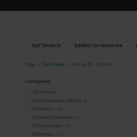
ELETTRONICA
ELEMENTI DI MANOVRA
Shop
Elettronica
Stampa 3D
- 10 items
Categories
All Products
Attrezzature per Officina
(4)
Bulloneria
(109)
Elementi di Manovra
(30)
Elettromandrini
(48)
Elettronica
(162)