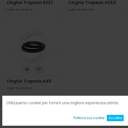
Cinghia Trapezia B237
Cinghia Trapezia A29,5
Login
to see price
Login
to see price
Cinghia Trapezia A49
Login
to see price
Utilizziamo i cookie per fornirti una migliore esperienza utente.
Filters
Default
0
Politica sui cookie
Accetto
Home
Ricerca
Wishlist
Account