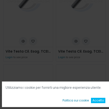
Vite Testa Cil. Esag. TCEI M3x8 Zn Uni 5931
Vite Testa Cil. Esag. TCEI M3x30 Zn Uni 5931
Login
to see price
Login
to see price
Utilizziamo i cookie per fornirti una migliore esperienza utente.
Filters
Default
0
Politica sui cookie
Accetto
Home
Ricerca
Wishlist
Account