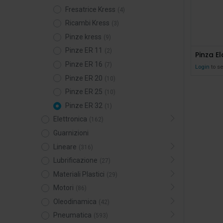
Fresatrice Kress
(4)
Ricambi Kress
(3)
Pinze kress
(9)
Pinze ER 11
(2)
Pinza E
Pinze ER 16
(7)
Login
to se
Pinze ER 20
(10)
Pinze ER 25
(10)
Pinze ER 32
(1)
Elettronica
(162)
Guarnizioni
Lineare
(316)
Lubrificazione
(27)
Materiali Plastici
(29)
Motori
(86)
Oleodinamica
(42)
Pneumatica
(593)