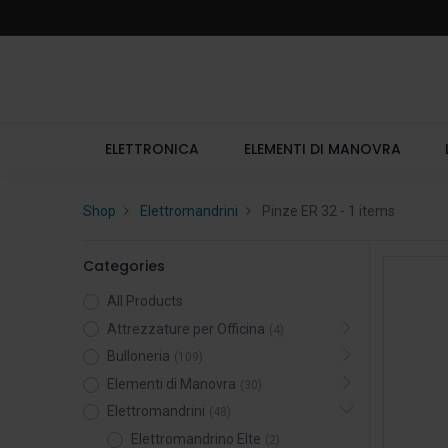
ELETTRONICA
ELEMENTI DI MANOVRA
Shop
Elettromandrini
Pinze ER 32
- 1 items
Categories
All Products
Attrezzature per Officina
(4)
Bulloneria
(109)
Elementi di Manovra
(30)
Elettromandrini
(48)
Elettromandrino Elte
(2)