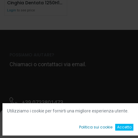
Cinghia Dentata 1250H100
Login
to see price
POSSIAMO AIUTARE?
Chiamaci o contattaci via email.
+39 0733801473
Utilizziamo i cookie per fornirti una migliore esperienza utente.
Filters
Default
Contattaci
0
Politica sui cookie
Accetto
Home
Ricerca
Wishlist
Account