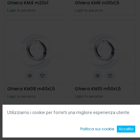
Ghiera KM4 m20x1
Ghiera KM6 m30x1,5
Login
to see price
Login
to see price
Ghiera KM08 m40x1,5
Ghiera KM10 m50x1,5
Login
to see price
Login
to see price
Utilizziamo i cookie per fornirti una migliore esperienza utente.
Filters
Default
0
Politica sui cookie
Accetto
Home
Ricerca
Wishlist
Account