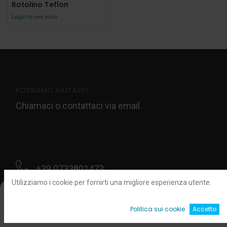
Rotolino Teflon
Login
to see price
POSSIAMO AIUTARE?
Chiamaci o contattaci via email.
+39 0733801473
Utilizziamo i cookie per fornirti una migliore esperienza utente.
Filters
Default
Contattaci
0
Politica sui cookie
Accetto
Home
Ricerca
Wishlist
Account