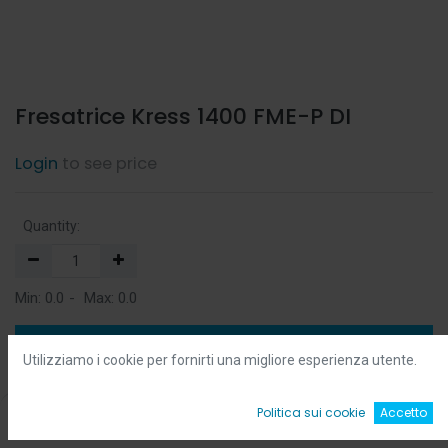
Fresatrice Kress 1400 FME-P DI
Login
to see price
Quantity:
Min:
0.0
-
Max:
0.0
Add to Cart
Utilizziamo i cookie per fornirti una migliore esperienza utente.
Add to Wishlist
0
Politica sui cookie
Accetto
Home
Ricerca
Wishlist
Account