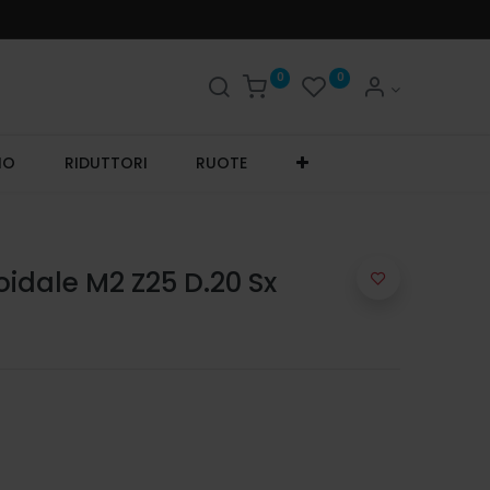
0
0
IO
RIDUTTORI
RUOTE
oidale M2 Z25 D.20 Sx