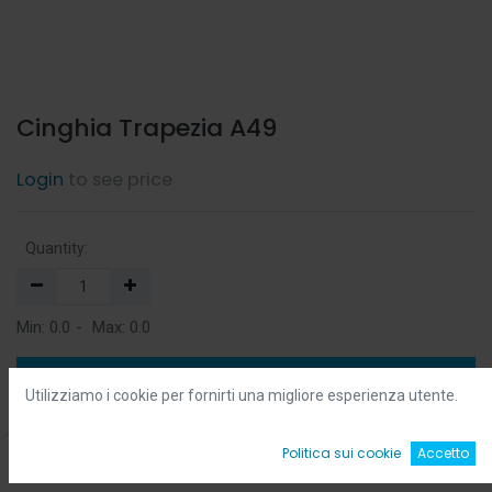
Cinghia Trapezia A49
Login
to see price
Quantity:
Min:
0.0
-
Max:
0.0
Add to Cart
Utilizziamo i cookie per fornirti una migliore esperienza utente.
Add to Wishlist
0
Politica sui cookie
Accetto
Home
Ricerca
Wishlist
Account