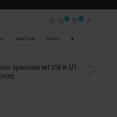
0
0
IO
RIDUTTORI
RUOTE
co Speciale M1 Z16 R.1/1
ritti