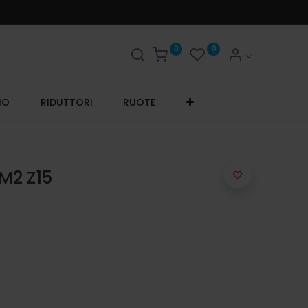
0
0
IO
RIDUTTORI
RUOTE
 M2 Z15