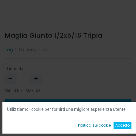
Maglia Giunto 1/2x5/16 Tripla
Login
to see price
Quantity:
Min:
0.0
-
Max:
0.0
Add to Cart
Utilizziamo i cookie per fornirti una migliore esperienza utente.
Add to Wishlist
0
Politica sui cookie
Accetto
Home
Ricerca
Wishlist
Account