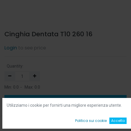
Cinghia Dentata T10 260 16
Login
to see price
Quantity:
Min:
0.0
-
Max:
0.0
Add to Cart
Utilizziamo i cookie per fornirti una migliore esperienza utente.
Add to Wishlist
0
Politica sui cookie
Accetto
Home
Ricerca
Wishlist
Account