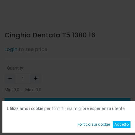
Cinghia Dentata T5 1380 16
Login
to see price
Quantity:
Min:
0.0
-
Max:
0.0
Add to Cart
Utilizziamo i cookie per fornirti una migliore esperienza utente.
Add to Wishlist
0
Politica sui cookie
Accetto
Home
Ricerca
Wishlist
Account