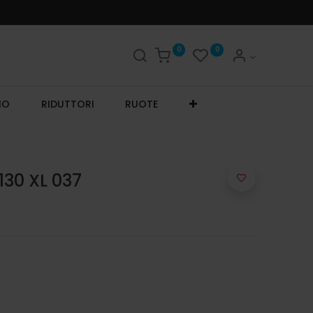
0
0
IO
RIDUTTORI
RUOTE
30 XL 037