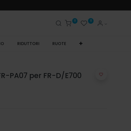
0
0
IO
RIDUTTORI
RUOTE
FR-PA07 per FR-D/E700