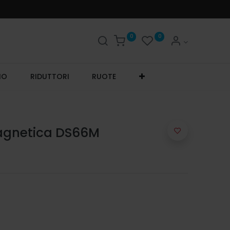
0
0
IO
RIDUTTORI
RUOTE
gnetica DS66M