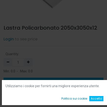
Lastra Policarbonato 2050x3050x12
Login
to see price
Quantity:
Min:
0.0
-
Max:
0.0
Add to Cart
Utilizziamo i cookie per fornirti una migliore esperienza utente.
Add to Wishlist
0
Politica sui cookie
Accetto
Home
Ricerca
Wishlist
Account