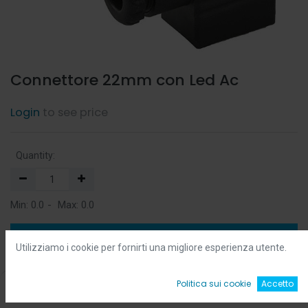
Connettore 22mm con Led Ac
Login
to see price
Quantity:
Min:
0.0
-
Max:
0.0
Add to Cart
Utilizziamo i cookie per fornirti una migliore esperienza utente.
Add to Wishlist
0
Politica sui cookie
Accetto
Home
Ricerca
Wishlist
Account