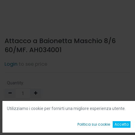
Attacco a Baionetta Maschio 8/6
60/MF. AH034001
Login
to see price
Quantity:
Min:
0.0
-
Max:
0.0
Utilizziamo i cookie per fornirti una migliore esperienza utente.
Add to Cart
0
Politica sui cookie
Accetto
Home
Ricerca
Wishlist
Account