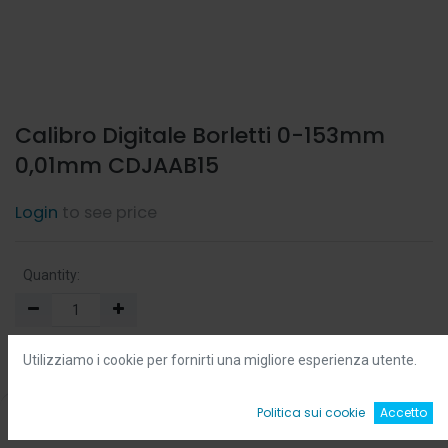
Calibro Digitale Borletti 0-153mm
0,01mm CDJAAB15
Login
to see price
Quantity:
Min:
0.0
-
Max:
0.0
Utilizziamo i cookie per fornirti una migliore esperienza utente.
Add to Cart
0
Politica sui cookie
Accetto
Home
Ricerca
Wishlist
Account