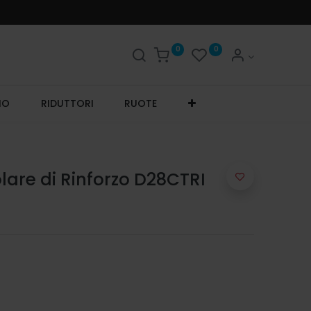
0
0
IO
RIDUTTORI
RUOTE
are di Rinforzo D28CTRI