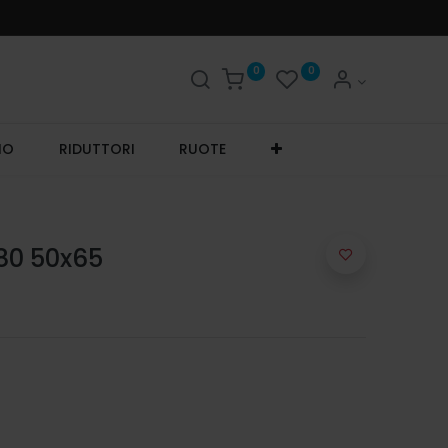
0
0
IO
RIDUTTORI
RUOTE
80 50x65