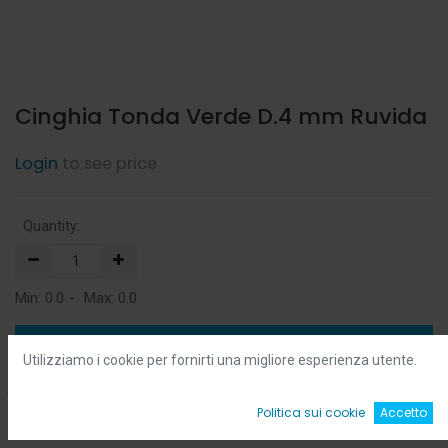
Cinghia Tonda Verde D.4 mm Ruvida
Login
to see price
Quantity:
Min:
0.0
-
Max:
0.0
Add to Cart
Utilizziamo i cookie per fornirti una migliore esperienza utente.
Add to Wishlist
0
Politica sui cookie
Accetto
Home
Ricerca
Wishlist
Account