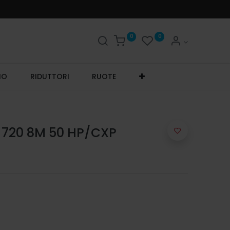
0
0
IO
RIDUTTORI
RUOTE
 720 8M 50 HP/CXP