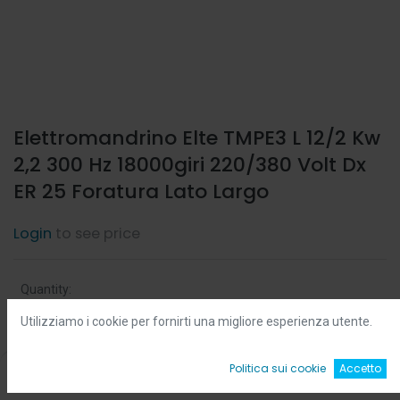
Elettromandrino Elte TMPE3 L 12/2 Kw
2,2 300 Hz 18000giri 220/380 Volt Dx
ER 25 Foratura Lato Largo
Login
to see price
Quantity:
Utilizziamo i cookie per fornirti una migliore esperienza utente.
Min:
0.0
-
Max:
0.0
0
Politica sui cookie
Accetto
Home
Ricerca
Wishlist
Account
Add to Cart