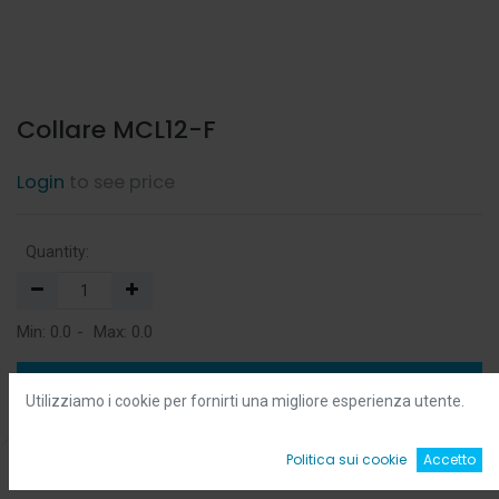
Collare MCL12-F
Login
to see price
Quantity:
Min:
0.0
-
Max:
0.0
Add to Cart
Utilizziamo i cookie per fornirti una migliore esperienza utente.
Add to Wishlist
0
Politica sui cookie
Accetto
Home
Ricerca
Wishlist
Account